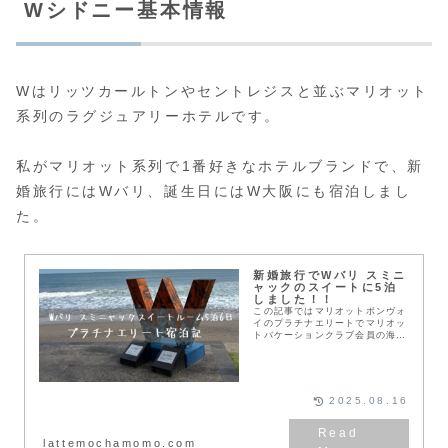
Wシドニー基本情報
Wはリッツカールトンやセントレジスと並ぶマリオット
系列のラグジュアリーホテルです。
私がマリオット系列で1番好きなホテルブランドで、新
婚旅行にはWバリ、誕生日にはW大阪にも宿泊しまし
た。
新婚旅行でWバリ スミニ
ャックのスイートに5泊
しました！！
この記事ではマリオットボンヴォ
イのプラチナエリートでマリオッ
トバケーションクラブ会員の海外
旅行大好き夫婦がマリオット系列
の最高級ラグジュアリーホテルで
あるWバリ スミニャックに宿泊
した体験を紹介します...
2025.08.16
lattemochamomo.com