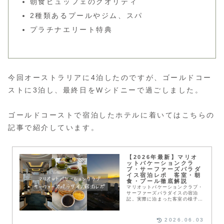
朝食ビュッフェのクオリティ
2種類あるプールやジム、スパ
プラチナエリート特典
今回オーストラリアに4泊したのですが、ゴールドコー
ストに3泊し、最終日をWシドニーで過ごしました。
ゴールドコーストで宿泊したホテルに着いてはこちらの
記事で紹介しています。
【2026年最新】マリオ
ットバケーションクラ
ブ・サーファーズパラダ
イス宿泊レポ 客室・朝
食・プール徹底解説
マリオットバケーションクラブ・
サーファーズパラダイスの宿泊
記。実際に泊まった客室の様子や
プール、館内施設、アクセスを写
真付きで詳しく紹介。ゴールドコ
ースト旅行でおすすめの宿泊先を
2026.06.03
探している方や、お得な予約方法