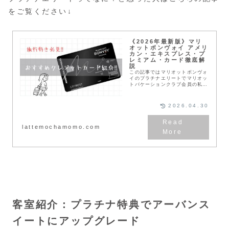
をご覧ください↓
《2026年最新版》マリ
オットボンヴォイ アメリ
カン・エキスプレス・プ
レミアム・カード徹底解
説
この記事ではマリオットボンヴォ
イのプラチナエリートでマリオッ
トバケーションクラブ会員の私が
実際に使っているマリオットボン
ヴォイ アメックス プレミアムカ
ード💳について解説していきま
2026.04.30
す❣️私は旅行が大好...
lattemochamomo.com
客室紹介：プラチナ特典でアーバンス
イートにアップグレード