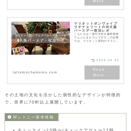
マリオットボンヴォイプ
ラチナエリートのW大阪
バースデー宿泊レポ
こんにちは！旅行大好き歯科医師
てんぷらまかろんです🦷この記事
では、マリオット系列のラグジュ
アリーホテルW大阪の宿泊をまと
めました。今回はマリオットアメ
ックスプレミアムカード（通称
MBA）の継続特典を利...
2026.04.02
lattemochamomo.com
その土地の文化を活かした個性的なデザインが特徴的
で、世界に70軒以上展開しています。
Wシドニー基本情報
チェックイン15時〜/チェックアウト〜11時