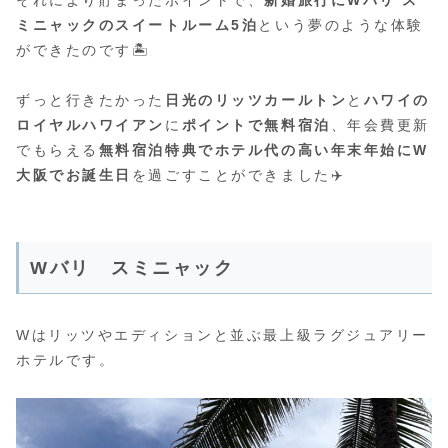
ミニャックのスイートルーム5泊
という夢のような体験
ができたのです🏝️
ずっと行きたかった
日光のリッツカールトン
と
ハワイの
ロイヤルハワイアン
に
ポイントで無料宿泊
、年会費更新
でもらえる
無料宿泊特典でホテル代の高い年末年始にW
大阪でお誕生日
を過ごすことができました✈️
Wバリ スミニャック
Wはリッツやエディションと並ぶ最上級ラグジュアリー
ホテルです。