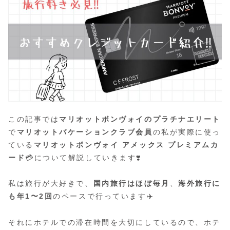
この記事では
マリオットボンヴォイのプラチナエリート
で
マリオットバケーションクラブ会員
の私が実際に使っ
ている
マリオットボンヴォイ アメックス プレミアムカ
ード
💳について解説していきます❣️
私は旅行が大好きで、
国内旅行はほぼ毎月
、
海外旅行に
も年1〜2回
のペースで行っています✈️
それにホテルでの滞在時間を大切にしているので、ホテ