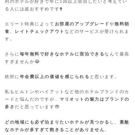
列のホテルが好きで年に1回以上宿泊したいと考えてい
る人には超おすすめです❣️
エリート特典によって
お部屋のアップグレード
や
無料朝
食
、
レイトチェックアウト
などのサービスが受けられま
す。
さらに
毎年無料で好きなホテルに宿泊できる
なんて最高
すぎませんか😂
絶対に
年会費以上の価値を感じられる
と思います。
私もヒルトンやハイアットなど他のホテルブランドのカ
ードと悩んだのですが、
マリオットの魅力はブランドの
多さ
だと思っています😳
どの地域にも必ず泊まりたいホテルが見つかる
し、
素敵
なホテルが多すぎて飽きることがありません
。