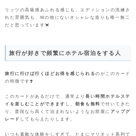
リッツの高級感あふれる感じも、エディションの洗練さ
れた雰囲気も、Wの他にないオシャレな造りも唯一無二
だと思っています💓
旅行が好きで頻繁にホテル宿泊をする人
旅行に行けば行くほどお得を感じられる
のがこのカード
の特徴です❣️
このカードがあるだけで、通常より
長い時間ホテルステ
イを楽しむことができます
し、
朝食も無料
で付いてきた
り、普段なら高くて泊まれないようなお部屋に
アップグ
レード
してもらえたりします。
いつも素敵な体験をしすぎて、たまにマリオット系列で