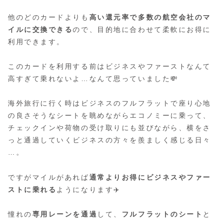
他のどのカードよりも
高い還元率で多数の航空会社のマ
イルに交換できる
ので、目的地に合わせて柔軟にお得に
利用できます。
このカードを利用する前はビジネスやファーストなんて
高すぎて乗れないよ…なんて思っていました💸
海外旅行に行く時はビジネスのフルフラットで座り心地
の良さそうなシートを眺めながらエコノミーに乗って、
チェックインや荷物の受け取りにも並びながら、横をさ
っと通過していくビジネスの方々を羨ましく感じる日々
…。
ですがマイルがあれば
通常よりお得にビジネスやファー
ストに乗れる
ようになります✈️
憧れの
専用レーンを通過
して、
フルフラットのシート
と