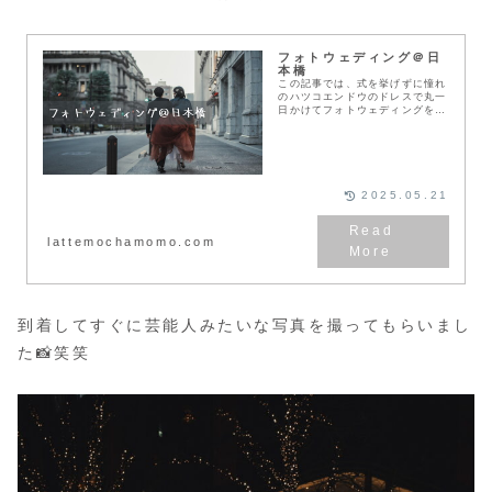
フォトウェディング＠日
本橋
この記事では、式を挙げずに憧れ
のハツコエンドウのドレスで丸一
日かけてフォトウェディングを行
った夫婦の撮影の様子を紹介しま
す❣️せっかくならこだわりのフォ
トウェディングがしたい日本橋で
のフォトウェディン...
2025.05.21
lattemochamomo.com
到着してすぐに芸能人みたいな写真を撮ってもらいまし
た📸笑笑