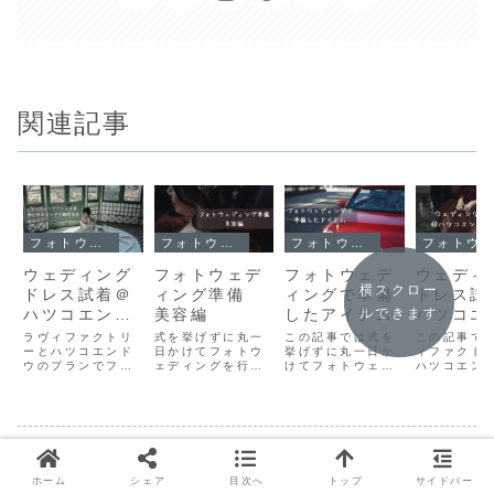
関連記事
フォトウェディング
フォトウェディング
フォトウェディング
フォトウェディング
ウェディング
フォトウェデ
フォトウェデ
ウェディ
横スクロー
ドレス試着＠
ィング準備
ィングで準備
ドレス試
ハツコエンド
美容編
したアイテム
ハツコエ
ルできます
ウ
ウ②
ラヴィファクトリ
式を挙げずに丸一
この記事では式を
この記事で
ーとハツコエンド
日かけてフォトウ
挙げずに丸一日か
ィファクト
ウのプランでフォ
ェディングを行っ
けてフォトウェデ
ハツコエン
トウェディング。
た私の、撮影まで
ィングを行った夫
コラボプラ
ハツコエンドウ銀
にやった美容につ
婦が撮影に向けて
一日かけて
座本店でのウェデ
いて紹介します💄
準備したアイテム
ウェディン
ィングドレス試着
花嫁美容どこまで
を紹介します❣️フ
った夫婦の
について。
やるか迷っている
ォトウェディング
試着につい
Pearl,Audrey,N
ブライダルシェー
入籍日の過ごし方@
準備中のカップル
します👗結
フォトウェディング
adiaを試着。
ビングやネイルサ
こだわりのウェデ
フォトウェ
ベージュアランデュ
＠日本橋
Audreyを選んで
ロンを探している
ィングブーケを用
グでハツコ
ホーム
シェア
目次へ
トップ
サイドバー
カス東京