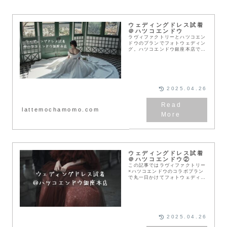
ウェディングドレス試着
＠ハツコエンドウ
ラヴィファクトリーとハツコエン
ドウのプランでフォトウェディン
グ。ハツコエンドウ銀座本店での
ウェディングドレス試着につい
て。Pearl,Audrey,Nadiaを試
着。Audreyを選んで旧古河邸で
の撮影。
2025.04.26
lattemochamomo.com
ウェディングドレス試着
＠ハツコエンドウ②
この記事ではラヴィファクトリー
×ハツコエンドウのコラボプラン
で丸一日かけてフォトウェディン
グを行った夫婦のドレス試着につ
いて紹介します👗結婚式やフォト
ウェディングでハツコエンドウの
ドレスが着たいこれか...
2025.04.26