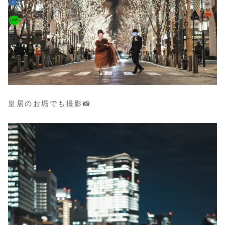
皇居のお堀でも撮影📸