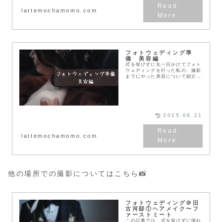
lattemochamomo.com
フォトウェディング準
備 美容編
式を挙げずに丸一日かけてフォト
ウェディングを行った私の、撮影
までにやった美容について紹介し
ます💄花嫁美容どこまでやるか迷
っているブライダルシェービング
やネイルサロンを探している花嫁
前のおすすめスキンケ...
2025.09.21
lattemochamomo.com
他の場所での撮影についてはこちら📸
フォトウェディング＠旧
古河邸①ヘアメイク〜フ
ァーストミート
この記事では、式を挙げずに憧れ