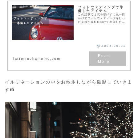
フォトウェディングで準
備したアイテム
この記事では式を挙げずに丸一日
かけてフォトウェディングを行っ
た夫婦が撮影に向けて準備したア
イテムを紹介します❣️フォトウェ
ディング準備中のカップルこだわ
りのウェディングブーケを用意し
たい周りと違うフォ...
2025.05.01
lattemochamomo.com
イルミネーションの中をお散歩しながら撮影していきま
す📸