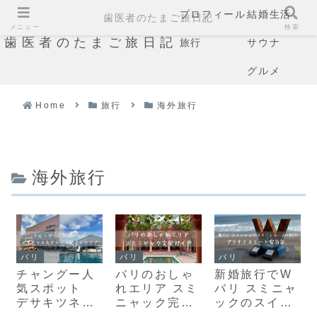
プロフィール
結婚生活
歯医者のたまご旅日記
メニュー
検索
歯医者のたまご旅日記
旅行
サウナ
グルメ
Home
旅行
海外旅行
海外旅行
バリ
バリ
バリ
チャングー人
バリのおしゃ
新婚旅行でW
気スポット
れエリア スミ
バリ スミニャ
デサキツネ＆
ニャック完全
ックのスイー
アトラスビー
ガイド
トに5泊しま